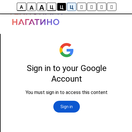
display: flex; justify-content: center
A
A
A
Ц
Ц
Ц