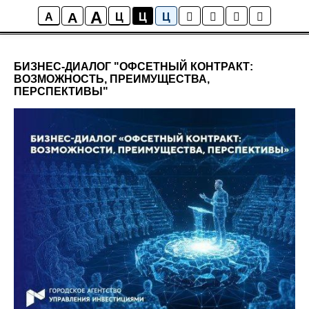
display: flex; justify-content: center
A
A
Новости технопарка
A
Ц
Ц
Ц
БИЗНЕС-ДИАЛОГ "ОФСЕТНЫЙ КОНТРАКТ:
ВОЗМОЖНОСТЬ, ПРЕИМУЩЕСТВА,
ПЕРСПЕКТИВЫ"