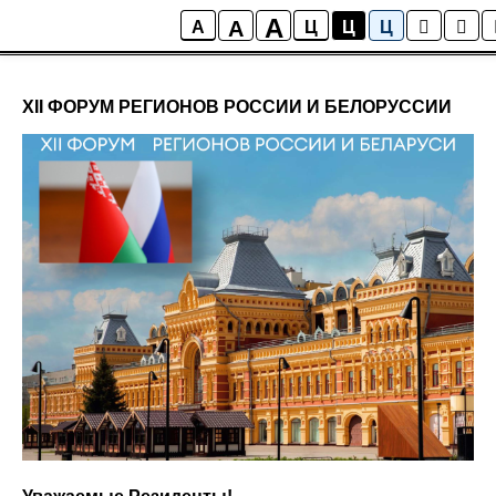
display: flex; justify-content: center
A
A
Новости технопарка
A
Ц
Ц
Ц
XII ФОРУМ РЕГИОНОВ РОССИИ И БЕЛОРУССИИ